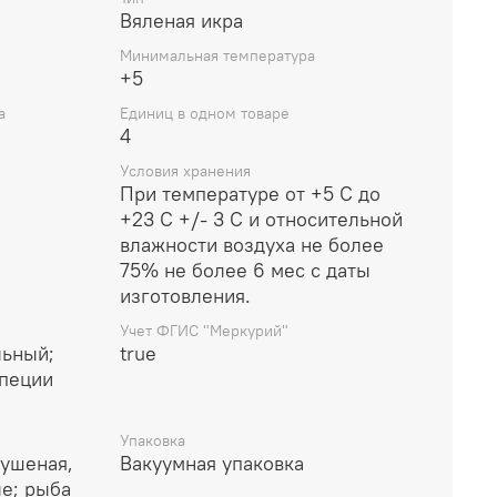
Вяленая икра
Минимальная температура
+5
а
Единиц в одном товаре
4
Условия хранения
При температуре от +5 С до
+23 С +/- 3 С и относительной
влажности воздуха не более
75% не более 6 мес с даты
изготовления.
Учет ФГИС "Меркурий"
льный;
true
специи
Упаковка
сушеная,
Вакуумная упаковка
ле; рыба