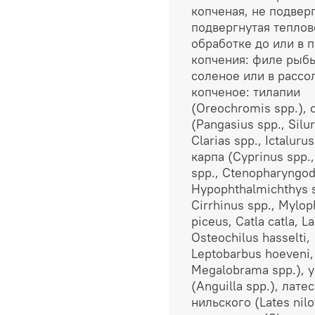
копченая, не подвер
подвергнутая теплов
обработке до или в 
копчения: филе рыбы
соленое или в рассол
копченое: тилапии
(Oreochromis spp.), 
(Pangasius spp., Silur
Clarias spp., Ictalurus
карпа (Cyprinus spp.,
spp., Ctenopharyngod
Hypophthalmichthys s
Cirrhinus spp., Mylo
piceus, Catla catla, L
Osteochilus hasselti,
Leptobarbus hoeveni,
Megalobrama spp.), у
(Anguilla spp.), латес
нильского (Lates nilo