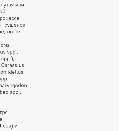
гнутая или
ой
процессе
, сушеное,
е, но не
сома
us spp.,
 spp.),
 Carassius
on idellus,
pp.,
pharyngodon
abeo spp.,
гря
а
ticus) и